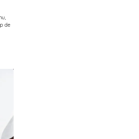
nu,
op de