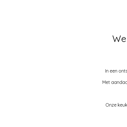
Wel
In een on
Met aandach
Onze keuke